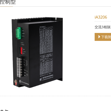
控制型
iA3206
交流3相
下载