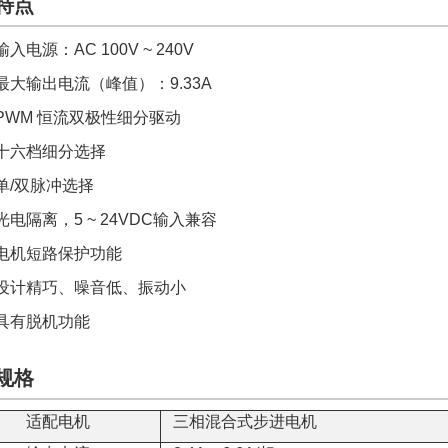
特点
输入电源：AC 100V ~ 240V
最大输出电流（峰值）：9.33A
PWM 恒流双极性细分驱动
十六档细分选择
单/双脉冲选择
光电隔离，5 ~ 24VDC输入兼容
电机短路保护功能
设计精巧、噪音低、振动小
具有脱机功能
规格
适配电机
三相混合式步进电机